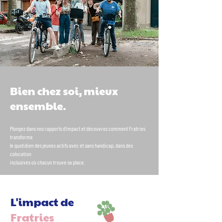
Bien chez soi, mieux
ensemble.
Plongez dans nos rapports d’impact et découvrez comment Fratries
transforme
le quotidien
des jeunes actifs avec et sans handicap,
dans des
colocation
inclusives
où chacun trouve sa place.
L'impact de
Fratries