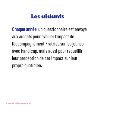
Les aidants
Chaque année,
un questionnaire est envoyé
aux aidants pour évaluer l’impact de
l’accompagnement Fratries sur les jeunes
avec handicap, mais aussi pour recueillir
leur perception de cet impact sur leur
propre quotidien.
Faire de nos différences
une chance.
Et si on offrait une solution pour permettre aux jeunes de vivre
mieux.... Être bien chez soi, mieux ensemble.
Notre mission ? Créer des colocations modernes et bien placés où
jeunes actifs avec et sans handicap vivent ensemble, tout
simplement !