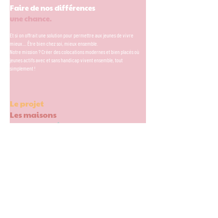
Faire de nos différences
une chance.
Et si on offrait une solution pour permettre aux jeunes de vivre
mieux.... Être bien chez soi, mieux ensemble.
Notre mission ? Créer des colocations modernes et bien placés où
jeunes actifs avec et sans handicap vivent ensemble, tout
simplement !
Le projet
Les maisons
Les actualités
L'association Fratries
Fonds de dotation Fratries
Foncière solidaire Fratries
👀 Téléchargez notre rapport d'impact 2024