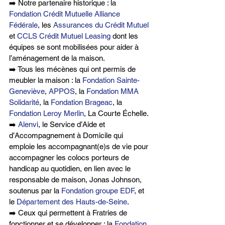
➡️ Notre partenaire historique : la 
Fondation Crédit Mutuelle Alliance 
Fédérale
, les 
Assurances du Crédit Mutuel
et 
CCLS
Crédit Mutuel Leasing
 dont les 
équipes se sont mobilisées pour aider à 
l’aménagement de la maison.
➡️ Tous les mécènes qui ont permis de 
meubler la maison : la 
Fondation Sainte-
Geneviève
, 
APPOS
, la 
Fondation MMA 
Solidarité
, la 
Fondation Brageac
, la 
Fondation Leroy Merlin
, La Courte Échelle.
➡️ 
Alenvi
, le Service d’Aide et 
d’Accompagnement à Domicile qui 
emploie les accompagnant(e)s de vie pour 
accompagner les colocs porteurs de 
handicap au quotidien, en lien avec le 
responsable de maison, Jonas Johnson, 
soutenus par la 
Fondation groupe EDF
, et 
le 
Département des Hauts-de-Seine
.
➡️ Ceux qui permettent à Fratries de 
fonctionner et se développer : la 
Fondation 