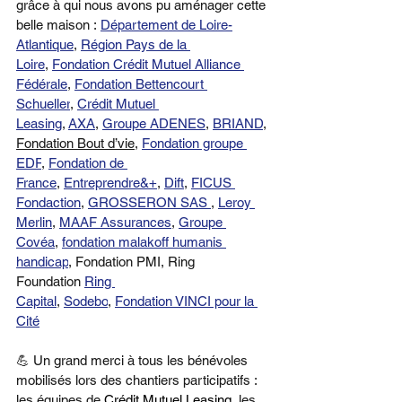
grâce à qui nous avons pu aménager cette 
belle maison : 
Département de Loire-
Atlantique
, 
Région Pays de la 
Loire
, 
Fondation Crédit Mutuel Alliance 
Fédérale
, 
Fondation Bettencourt 
Schueller
, 
Crédit Mutuel 
Leasing
, 
AXA
, 
Groupe ADENES
, 
BRIAND
, 
Fondation Bout d’vie
, 
Fondation groupe 
EDF
, 
Fondation de 
France
, 
Entreprendre&+
, 
Dift
, 
FICUS 
Fondaction
, 
GROSSERON SAS 
, 
Leroy 
Merlin
, 
MAAF Assurances
, 
Groupe 
Covéa
, 
fondation malakoff humanis 
handicap
, Fondation PMI, Ring 
Foundation 
Ring 
Capital
, 
Sodebo
, 
Fondation VINCI pour la 
Cité
💪 Un grand merci à tous les bénévoles 
mobilisés lors des chantiers participatifs : 
les équipes de 
Crédit Mutuel Leasing
, les 