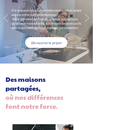
Et si on pouvait vivre dans de belles maisons tout en faisant
des rencontres vraies et authentiques ?
C'est le défi relevé par Fratries : proposer des logements
qui donnent vraiment envie, dans lesquels des jeunes actifs
avec et sans handicap
vivent ensemble, tout simplement.
Découvrez le projet
Des maisons
partagées,
où nos différences
font notre force.