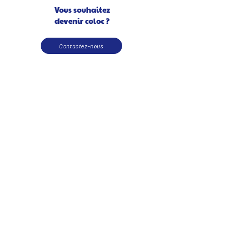
Vous souhaitez
devenir coloc ?
Contactez-nous
Vous souhaitez soutenir le
projet ou nous apporter une
aide matérielle ?