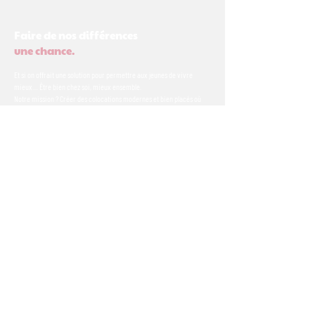
Faire de nos différences
une chance.
Et si on offrait une solution pour permettre aux jeunes de vivre
mieux.... Être bien chez soi, mieux ensemble.
Notre mission ? Créer des colocations modernes et bien placés où
jeunes actifs avec et sans handicap vivent ensemble, tout
simplement !
Le projet
Les maisons
Les actualités
L'association Fratries
Fonds de dotation Fratries
Foncière solidaire Fratries
👀 Téléchargez notre rapport d'impact 2024