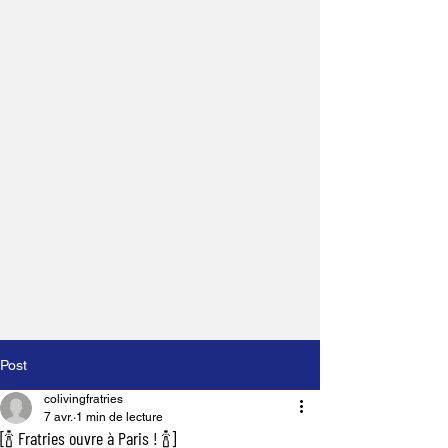
Post
colivingfratries
7 avr.
1 min de lecture
[🍾 Fratries ouvre à Paris ! 🍾]