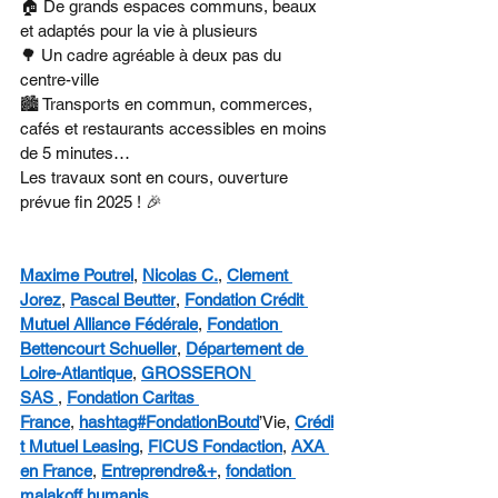
🏠 De grands espaces communs, beaux 
et adaptés pour la vie à plusieurs
🌳 Un cadre agréable à deux pas du 
centre-ville
🏙️ Transports en commun, commerces, 
cafés et restaurants accessibles en moins 
de 5 minutes…
Les travaux sont en cours, ouverture 
prévue fin 2025 ! 🎉
Maxime Poutrel
, 
Nicolas C.
, 
Clement 
Jorez
, 
Pascal Beutter
, 
Fondation Crédit 
Mutuel Alliance Fédérale
, 
Fondation 
Bettencourt Schueller
, 
Département de 
Loire-Atlantique
, 
GROSSERON 
SAS 
, 
Fondation Caritas 
France
, 
hashtag#FondationBoutd
’Vie, 
Crédi
t Mutuel Leasing
, 
FICUS Fondaction
, 
AXA 
en France
, 
Entreprendre&+
, 
fondation 
malakoff humanis 