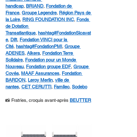
handicap
, 
BRIAND
, 
Fondation de 
France
, 
Groupe Legendre
, 
Région Pays de 
la Loire
, 
RING FOUNDATION INC
, 
Fonds 
de Dotation 
Transatlantique
, 
hashtag#FondationSicavat
e
, 
Dift
, 
Fondation VINCI pour la 
Cité
, 
hashtag#FondationPMI
, 
Groupe 
ADENES
, 
Alkera
, 
Fondation Terre 
Solidaire
, 
Fondation pour un Monde 
Nouveau
, 
Fondation groupe EDF
, 
Groupe 
Covéa
, 
MAAF Assurances
, 
Fondation 
BARDON
, 
Leroy Merlin
, 
ville de 
nantes
, 
CET CERUTTI
, 
Famileo
, 
Sodebo
📸 Fratries, croquis avant-après 
BEUTTER