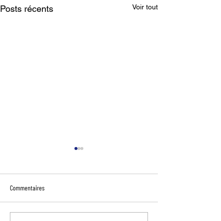
Voir tout
Posts récents
Commentaires
[ 🎥 Fratries sur M6 🎥 ]